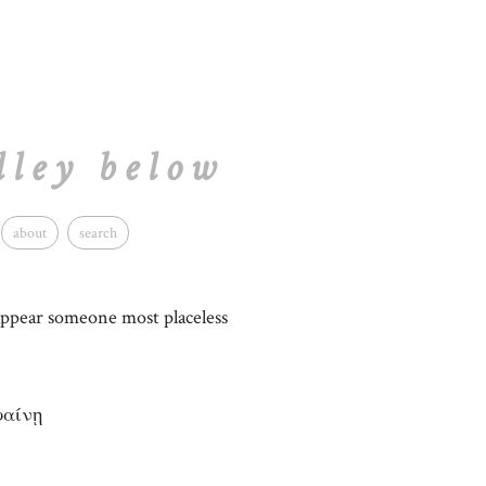
lley below
about
search
ppear someone most placeless
φαίνῃ