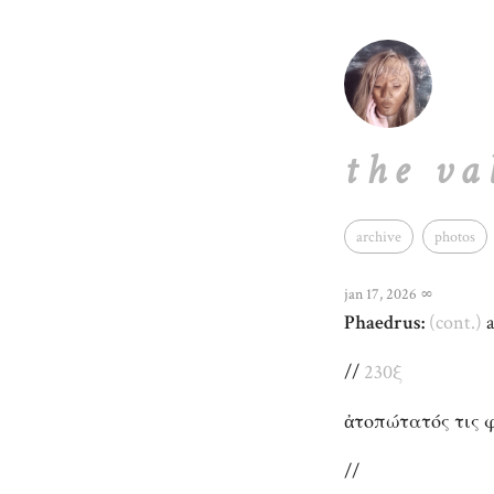
the va
archive
photos
jan 17, 2026
∞
Phaedrus:
(cont.)
a
//
230ξ
ἀτοπώτατός τις 
//