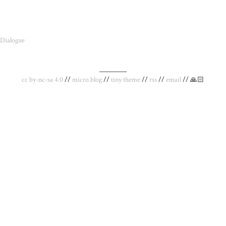
Dialogue
_________
cc by-nc-sa 4.0
//
micro.blog
//
tiny theme
//
rss
//
email
// 🙏🏻